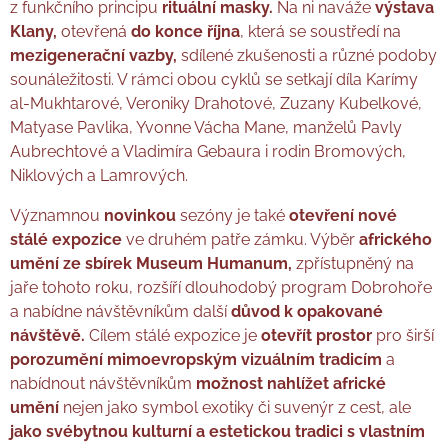
z funkčního principu
rituální masky.
Na ni naváže
výstava
Klany,
otevřená
do konce října
, která se soustředí na
mezigenerační vazby,
sdílené zkušenosti a různé podoby
sounáležitosti. V rámci obou cyklů se setkají díla Karímy
al-Mukhtarové, Veroniky Drahotové, Zuzany Kubelkové,
Matyase Pavlika, Yvonne Vácha Mane, manželů Pavly
Aubrechtové a Vladimíra Gebaura i rodin Bromových,
Niklových a Lamrových.
Významnou
novinkou
sezóny je také
otevření nové
stálé expozice
ve druhém patře zámku. Výběr
afrického
umění ze sbírek Museum Humanum,
zpřístupněný na
jaře tohoto roku, rozšíří dlouhodobý program Dobrohoře
a nabídne návštěvníkům další
důvod k opakované
návštěvě.
Cílem stálé expozice je
otevřít
prostor
pro širší
porozumění
mimoevropským
vizuálním
tradicím
a
nabídnout návštěvníkům
možnost
nahlížet
africké
umění
nejen jako symbol exotiky či suvenýr z cest, ale
jako svébytnou kulturní a estetickou tradici s vlastním