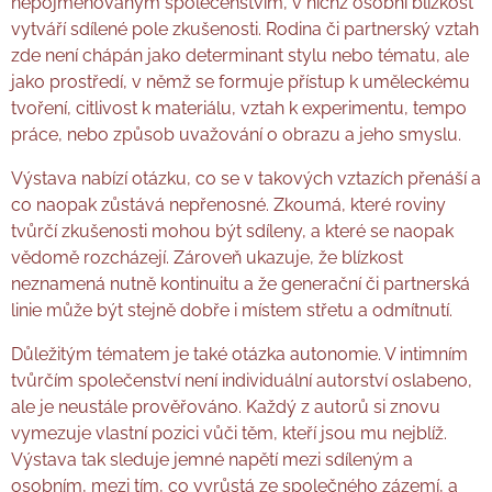
nepojmenovaným společenstvím, v nichž osobní blízkost
vytváří sdílené pole zkušenosti. Rodina či partnerský vztah
zde není chápán jako determinant stylu nebo tématu, ale
jako prostředí, v němž se formuje přístup k uměleckému
tvoření, citlivost k materiálu, vztah k experimentu, tempo
práce, nebo způsob uvažování o obrazu a jeho smyslu.
Výstava nabízí otázku, co se v takových vztazích přenáší a
co naopak zůstává nepřenosné. Zkoumá, které roviny
tvůrčí zkušenosti mohou být sdíleny, a které se naopak
vědomě rozcházejí. Zároveň ukazuje, že blízkost
neznamená nutně kontinuitu a že generační či partnerská
linie může být stejně dobře i místem střetu a odmítnutí.
Důležitým tématem je také otázka autonomie. V intimním
tvůrčím společenství není individuální autorství oslabeno,
ale je neustále prověřováno. Každý z autorů si znovu
vymezuje vlastní pozici vůči těm, kteří jsou mu nejblíž.
Výstava tak sleduje jemné napětí mezi sdíleným a
osobním, mezi tím, co vyrůstá ze společného zázemí, a