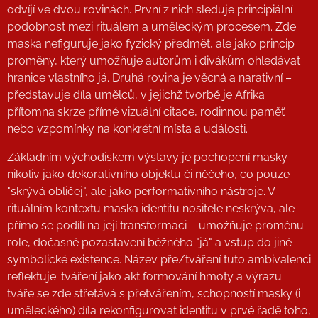
odvíjí ve dvou rovinách. První z nich sleduje principiální
podobnost mezi rituálem a uměleckým procesem. Zde
maska nefiguruje jako fyzický předmět, ale jako princip
proměny, který umožňuje autorům i divákům ohledávat
hranice vlastního já. Druhá rovina je věcná a narativní –
představuje díla umělců, v jejichž tvorbě je Afrika
přítomna skrze přímé vizuální citace, rodinnou paměť
nebo vzpomínky na konkrétní místa a události.
Základním východiskem výstavy je pochopení masky
nikoliv jako dekorativního objektu či něčeho, co pouze
"skrývá obličej", ale jako performativního nástroje. V
rituálním kontextu maska identitu nositele neskrývá, ale
přímo se podílí na její transformaci – umožňuje proměnu
role, dočasné pozastavení běžného "já" a vstup do jiné
symbolické existence. Název pře/tváření tuto ambivalenci
reflektuje: tváření jako akt formování hmoty a výrazu
tváře se zde střetává s přetvářením, schopností masky (i
uměleckého) díla rekonfigurovat identitu v prvé řadě toho,