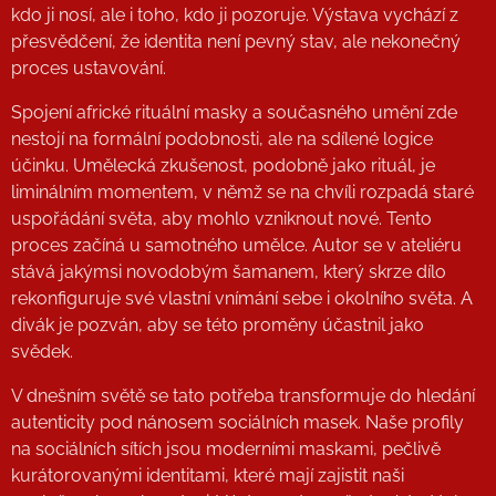
kdo ji nosí, ale i toho, kdo ji pozoruje. Výstava vychází z
přesvědčení, že identita není pevný stav, ale nekonečný
proces ustavování.
Spojení africké rituální masky a současného umění zde
nestojí na formální podobnosti, ale na sdílené logice
účinku. Umělecká zkušenost, podobně jako rituál, je
liminálním momentem, v němž se na chvíli rozpadá staré
uspořádání světa, aby mohlo vzniknout nové. Tento
proces začíná u samotného umělce. Autor se v ateliéru
stává jakýmsi novodobým šamanem, který skrze dílo
rekonfiguruje své vlastní vnímání sebe i okolního světa. A
divák je pozván, aby se této proměny účastnil jako
svědek.
V dnešním světě se tato potřeba transformuje do hledání
autenticity pod nánosem sociálních masek. Naše profily
na sociálních sítích jsou moderními maskami, pečlivě
kurátorovanými identitami, které mají zajistit naši