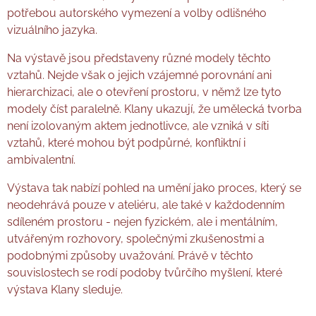
potřebou autorského vymezení a volby odlišného
vizuálního jazyka.
Na výstavě jsou představeny různé modely těchto
vztahů. Nejde však o jejich vzájemné porovnání ani
hierarchizaci, ale o otevření prostoru, v němž lze tyto
modely číst paralelně. Klany ukazují, že umělecká tvorba
není izolovaným aktem jednotlivce, ale vzniká v síti
vztahů, které mohou být podpůrné, konfliktní i
ambivalentní.
Výstava tak nabízí pohled na umění jako proces, který se
neodehrává pouze v ateliéru, ale také v každodenním
sdíleném prostoru - nejen fyzickém, ale i mentálním,
utvářeným rozhovory, společnými zkušenostmi a
podobnými způsoby uvažování. Právě v těchto
souvislostech se rodí podoby tvůrčího myšlení, které
výstava Klany sleduje.