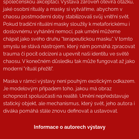
společenskou akceptaci. Výstava zároveň otevírá otázku,
jaké osobní rituály a masky si vytváříme, abychom v
chaosu postmoderní doby stabilizovali svůj vnitřní svět.
Pokud tradiční rituální masky sloužily k metaforickému i
doslovnému vyhánění nemocí, pak umění můžeme
chápat jako svého druhu "terapeutickou masku". V tomto
smyslu se stává nástrojem, který nám pomáhá zpracovat
trauma či pocit odcizení a upevnit naši identitu ve světě
chaosu. V konečném důsledku tak může fungovat až jako
moderní "rituál přežití".
Maska v rámci výstavy není pouhým exotickým odkazem.
Je modelovým případem toho, jakou má obraz
schopnost spoluúčasti na realitě. Umění nepředstavuje
statický objekt, ale mechanismus, který svět, jeho autora i
diváka pomáhá stále znovu definovat a ustavovat.
Informace o autorech výstavy