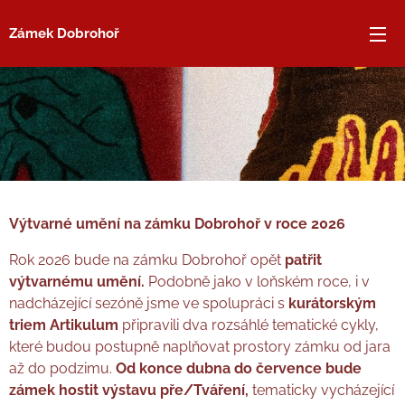
Zámek Dobrohoř
Výtvarné umění na zámku Dobrohoř v roce 2026
Rok 2026 bude na zámku Dobrohoř opět
patřit
výtvarnému umění.
Podobně jako v loňském roce, i v
nadcházející sezóně jsme ve spolupráci s
kurátorským
triem Artikulum
připravili dva rozsáhlé tematické cykly,
které budou postupně naplňovat prostory zámku od jara
až do podzimu.
Od konce dubna do července bude
zámek hostit výstavu pře/Tváření,
tematicky vycházející