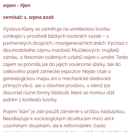
srpen - říjen
vernisáž: 1. srpna 2026
Výstava Klany se zaměřuje na uměleckou tvorbu
vznikající v prostředí blízkých osobních vazeb – v
partnerských dvojicích i mezigeneračních liniích. Vychází z
dlouhodobého zájmu manželů Mužákových, majitelů
zámku, o fenomén rodinných vztahů nejen v umění. Tento
zájem se promítá jak do jejich soukromé sbírky, tak do
celkového pojetí zámecké expozice. Nejde však o
genealogickou mapu ani o mechanické sledování
přímých vlivů, ale o otevření prostoru, v němž lze
zkoumat různé formy blízkosti, které se mohou stát
jedním z kontextů tvorby.
Pojem "klan" je zde použit záměrně s určitou nadsázkou.
Neodkazuje k sociologickým strukturám moci ani k
uzavřeným skupinám, ale k neformálním, často