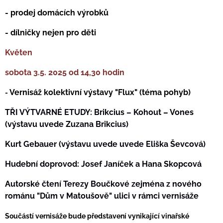
- prodej domácích výrobků
- dílničky nejen pro děti
Květen
sobota 3.5. 2025 od 14,30 hodin
Vernisáž kolektivní výstavy "Flux" (téma pohyb)
-
TŘI VÝTVARNÉ ETUDY:
Brikcius – Kohout – Vones
(výstavu uvede Zuzana Brikcius)
Kurt Gebauer
(výstavu uvede uvede Eliška Ševcová)
Hudební doprovod:
Josef Janíček a Hana Skopcová
Autorské čtení
Terezy Boučkové
zejména z nového
románu "Dům v Matoušově" ulici v rámci vernisáže
Součástí vernisáže bude představení vynikající vinařské