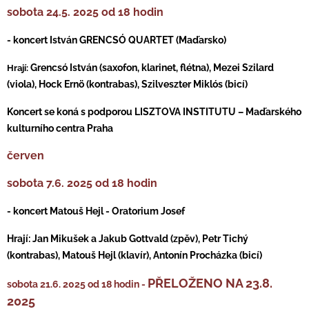
sobota 24.5. 2025 od 18 hodin
- koncert István GRENCSÓ QUARTET (Maďarsko)
Grencsó István (saxofon, klarinet, flétna), Mezei Szilard
Hrají:
(viola), Hock Ernö (kontrabas), Szilveszter Miklós (bicí)
Koncert se koná s podporou LISZTOVA INSTITUTU – Maďarského
kulturního centra Praha
červen
sobota 7.6. 2025 od 18 hodin
- koncert Matouš Hejl - Oratorium Josef
Hrají: Jan Mikušek a Jakub Gottvald (zpěv), Petr Tichý
(kontrabas), Matouš Hejl (klavír), Antonín Procházka (bicí)
PŘELOŽENO NA 23.8.
sobota 21.6. 2025 od 18 hodin -
2025