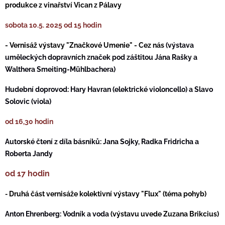
produkce z vinařství Vican z Pálavy
sobota 10.5. 2025 od 15 hodin
- Vernisáž výstavy "Značkové Umenie" - Cez nás
(výstava
uměleckých dopravních značek pod záštitou Jána Rašky a
Walthera Smeiting-Mühlbachera)
Hudební doprovod: Hary Havran (elektrické violoncello) a Slavo
Solovic (viola)
od 16,30 hodin
Autorské čtení z díla básníků:
Jana Sojky, Radka Fridricha a
Roberta Jandy
od 17 hodin
Druhá část vernisáže kolektivní výstavy "Flux" (téma pohyb)
-
Anton Ehrenberg:
Vodník a voda
(výstavu uvede Zuzana Brikcius)