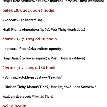
Hrají: Lucie Sedláková Hůlová (housle), Jaroslav Tůma (cembalo)
pátek 18.7. 2025 od 18 hodin
- koncert - HlasKontraBas
Hrají: Ridina Ahmedová (zpěv), Petr Tichý (kontrabas)
čtvrtek 24.7. 2025 od 18 hodin
- koncert - Procházka světem operety
Hrají: Jana Štěrbová (soprán) a Martin Peschik (klavír)
čtvrtek 31.7. 2025 od 16 hodin
- Vernisáž kolektivní výstavy "Fragilis"
- Oldřich Tichý, Matouš Tichý, Jana Hejdová, Jana Sováková
Mikuláš Tichý
Hudební doprovod:
od 19 hodin