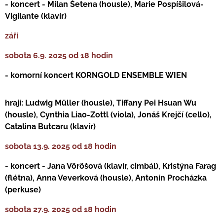
- koncert - Milan Šetena (housle), Marie Pospíšilová-
Vigilante (klavír)
září
sobota 6.9. 2025 od 18 hodin
- komorní koncert KORNGOLD ENSEMBLE WIEN
hrají:
Ludwig Müller (housle), Tiffany Pei Hsuan Wu
(housle), Cynthia Liao-Zottl (viola), Jonáš Krejčí (cello),
Catalina Butcaru (klavír)
sobota 13.9. 2025 od 18 hodin
- koncert - Jana Vöröšová (klavír, cimbál), Kristýna Farag
(flétna), Anna Veverková (housle), Antonín Procházka
(perkuse)
sobota 27.9. 2025 od 18 hodin