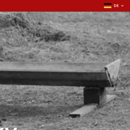
DE
ky